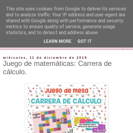
This site uses cookies from Google to deliver its services
and to analyze traffic. Your IP address and user-agent are
shared with Google along with performance and security
metrics to ensure quality of service, generate usage
statistics, and to detect and address abuse.
LEARN MORE
GOT IT
▼
miércoles, 11 de diciembre de 2019
Juego de matemáticas: Carrera de
cálculo.