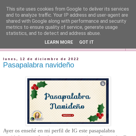
This site uses cookies from Google to deliver its services
and to analyze traffic. Your IP address and user-agent are
shared with Google along with performance and security
metrics to ensure quality of service, generate usage
statistics, and to detect and address abuse.
LEARN MORE
GOT IT
▼
lunes, 12 de diciembre de 2022
Pasapalabra navideño
Ayer os enseñé en mi perfil de IG este pasapalabra