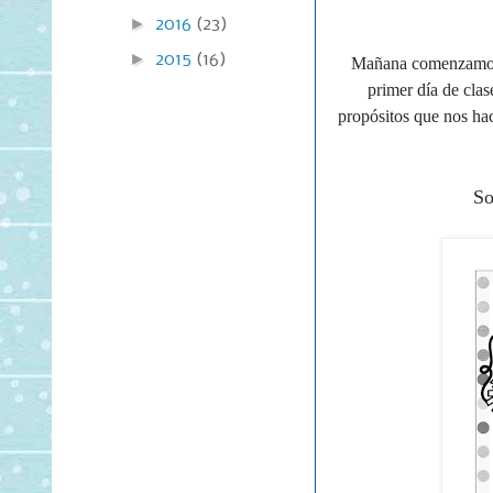
►
2016
(23)
►
2015
(16)
Mañana comenzamos l
primer día de clas
propósitos que nos ha
So