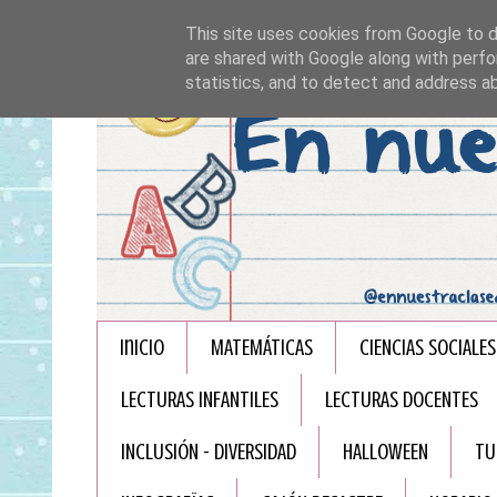
This site uses cookies from Google to de
are shared with Google along with perfo
statistics, and to detect and address a
Inicio
MATEMÁTICAS
CIENCIAS SOCIALES
LECTURAS INFANTILES
LECTURAS DOCENTES
INCLUSIÓN - DIVERSIDAD
HALLOWEEN
TU