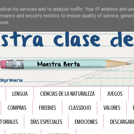
liver its services and to analyze traffic. Your IP address and us
rmance and security metrics to ensure quality of service, gene
buse.
LENGUA
CIENCIAS DE LA NATURALEZA
JUEGOS
COMPRAS
FREEBIES
CLASSDOJO
VALORES
TORIALES
DÍAS ESPECIALES
EMOCIONES
DESCARGAB