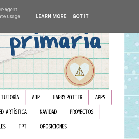
er-agent
rate usage
LEARN MORE
GOT IT
TUTORÍA
ABP
HARRY POTTER
APPS
ED. ARTÍSTICA
NAVIDAD
PROYECTOS
LES
TPT
OPOSICIONES