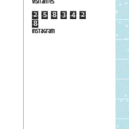
Visitantes
2
5
8
3
4
2
8
Instagram