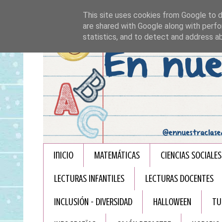
This site uses cookies from Google to de
are shared with Google along with perfo
statistics, and to detect and address a
Inicio
MATEMÁTICAS
CIENCIAS SOCIALES
LECTURAS INFANTILES
LECTURAS DOCENTES
INCLUSIÓN - DIVERSIDAD
HALLOWEEN
TU