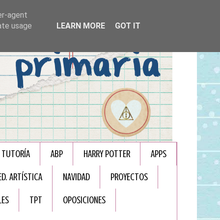
er-agent
rate usage
LEARN MORE
GOT IT
TUTORÍA
ABP
HARRY POTTER
APPS
ED. ARTÍSTICA
NAVIDAD
PROYECTOS
LES
TPT
OPOSICIONES