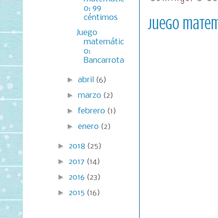
o: 99
céntimos
Juego matem
Juego
matemátic
o:
Bancarrota
►
abril
(6)
►
marzo
(2)
►
febrero
(1)
►
enero
(2)
►
2018
(25)
►
2017
(14)
►
2016
(23)
►
2015
(16)