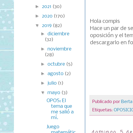
►
2021
(30)
►
2020
(170)
Hola compis
▼
2019
(82)
Hace un par de s
►
diciembre
oposición y el te
(32)
descargarlo en f
►
noviembre
(28)
►
octubre
(5)
►
agosto
(2)
►
julio
(1)
▼
mayo
(3)
OPOS: El
Publicado por
Berta
tema que
Etiquetas:
OPOSICI
me salió a
mí.
Juego
domingo, 5 d
matemátic