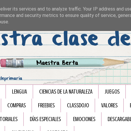
liver its services and to analyze traffic. Your IP address and us
rmance and security metrics to ensure quality of service, gene
buse.
LENGUA
CIENCIAS DE LA NATURALEZA
JUEGOS
COMPRAS
FREEBIES
CLASSDOJO
VALORES
TORIALES
DÍAS ESPECIALES
EMOCIONES
DESCARGAB