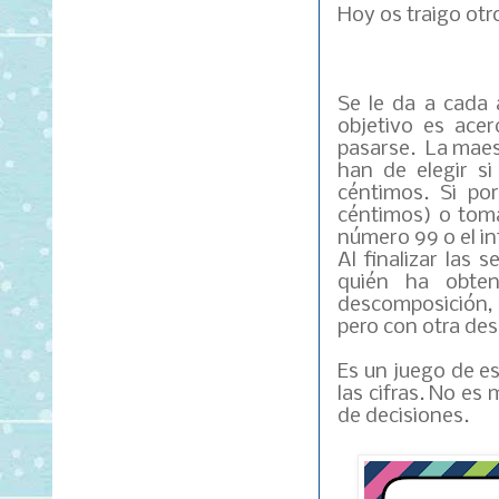
Hoy os traigo ot
Se le da a cada 
objetivo es ace
pasarse. La maest
han de elegir s
céntimos. Si po
céntimos) o toma
número 99 o el i
Al finalizar las 
quién ha obten
descomposición,
pero con otra des
Es un juego de es
las cifras. No es
de decisiones.