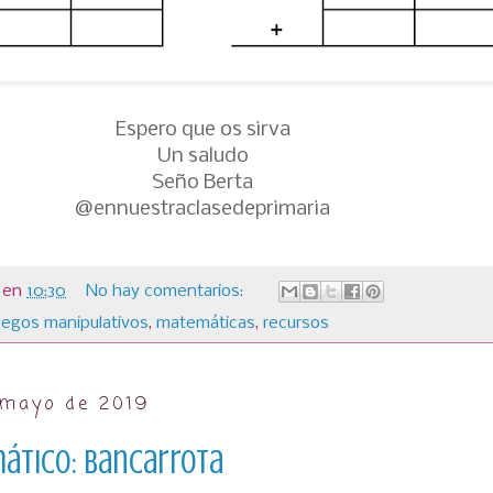
Espero que os sirva
Un saludo
Seño Berta
@ennuestraclasedeprimaria
en
10:30
No hay comentarios:
uegos manipulativos
,
matemáticas
,
recursos
 mayo de 2019
ático: Bancarrota