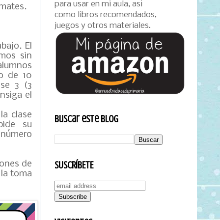
para usar en mi aula, así
amates.
como libros recomendados,
juegos y otros materiales.
bajo. El
imos sin
 alumnos
o de 10
ese 3 (3
nsiga el
la clase
Buscar este blog
pide su
 número
iones de
SUSCRÍBETE
y la toma