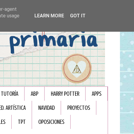
er-agent
rate usage
LEARN MORE
GOT IT
TUTORÍA
ABP
HARRY POTTER
APPS
ED. ARTÍSTICA
NAVIDAD
PROYECTOS
LES
TPT
OPOSICIONES