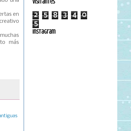
jado una
Visitantes
2
5
8
3
4
0
uertas en
creativo
5
Instagram
o muchas
nto más
antiguas