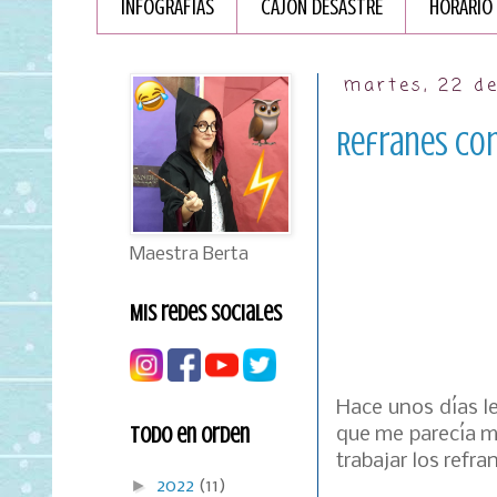
INFOGRAFÏAS
CAJÓN DESASTRE
HORARIO
martes, 22 d
Refranes co
Maestra Berta
Mis redes sociales
Hace unos días le
Todo en orden
que me parecía mu
trabajar los refra
►
2022
(11)