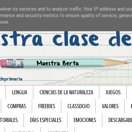
liver its services and to analyze traffic. Your IP address and us
rmance and security metrics to ensure quality of service, gene
buse.
LENGUA
CIENCIAS DE LA NATURALEZA
JUEGOS
COMPRAS
FREEBIES
CLASSDOJO
VALORES
TORIALES
DÍAS ESPECIALES
EMOCIONES
DESCARGAB