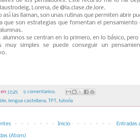
llaves de los pensadores. Este recurso me lo ha de
austrodeig, Lorena, de @la.clase.de.lore.
o así las llaman, son unas rutinas que permiten abrir p
a que son estrategias que fomentan el pensamiento 
 alumnas.
 alumnos se centran en lo primero, en lo básico, per
s muy simples se puede conseguir un pensamie
vo.
en
17:25
5 comentarios:
ble
,
lengua castellana
,
TPT
,
tutoría
entes
Inicio
Entradas 
das (Atom)