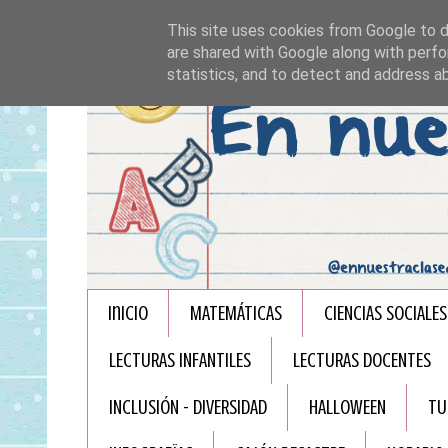
This site uses cookies from Google to de
are shared with Google along with perfo
statistics, and to detect and address a
Inicio
MATEMÁTICAS
CIENCIAS SOCIALES
LECTURAS INFANTILES
LECTURAS DOCENTES
INCLUSIÓN - DIVERSIDAD
HALLOWEEN
TU