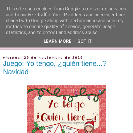
This site uses cookies from Google to deliver its services
and to analyze traffic. Your IP address and user-agent are
shared with Google along with performance and security
metrics to ensure quality of service, generate usage
statistics, and to detect and address abuse.
LEARN MORE
GOT IT
▼
viernes, 29 de noviembre de 2019
Juego: Yo tengo, ¿quién tiene...?
Navidad