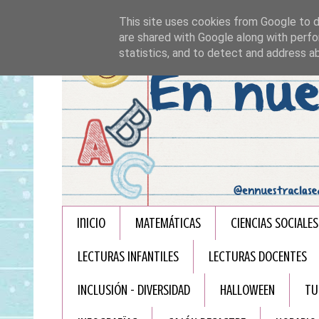
This site uses cookies from Google to de
are shared with Google along with perfo
statistics, and to detect and address a
Inicio
MATEMÁTICAS
CIENCIAS SOCIALES
LECTURAS INFANTILES
LECTURAS DOCENTES
INCLUSIÓN - DIVERSIDAD
HALLOWEEN
TU