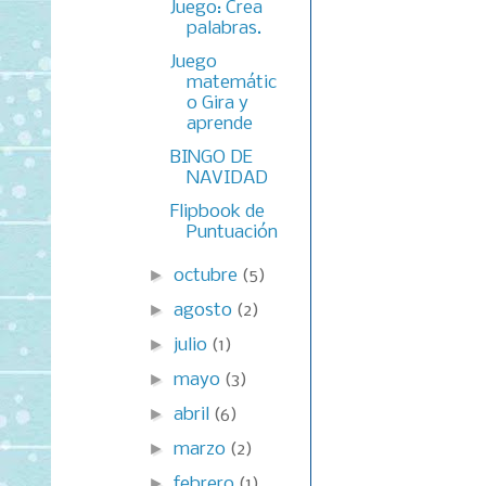
Juego: Crea
palabras.
Juego
matemátic
o Gira y
aprende
BINGO DE
NAVIDAD
Flipbook de
Puntuación
►
octubre
(5)
►
agosto
(2)
►
julio
(1)
►
mayo
(3)
►
abril
(6)
►
marzo
(2)
►
febrero
(1)