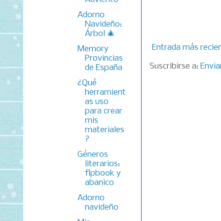
Adorno
Navideño:
Árbol 🎄
Entrada más recie
Memory
Provincias
Suscribirse a:
Envia
de España
¿Qué
herramient
as uso
para crear
mis
materiales
?
Géneros
literarios:
flpbook y
abanico
Adorno
navideño