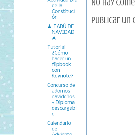
Actividad Día
No hay come
de la
Constituci
ón
Publicar un
🎄 TABÚ DE
NAVIDAD
🎄
Tutorial
¿Cómo
hacer un
flipbook
con
Keynote?
Concurso de
adornos
navideños
+ Diploma
descargabl
e
Calendario
de
Adviento