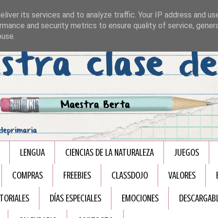
liver its services and to analyze traffic. Your IP address and us
rmance and security metrics to ensure quality of service, gene
buse.
LENGUA
CIENCIAS DE LA NATURALEZA
JUEGOS
COMPRAS
FREEBIES
CLASSDOJO
VALORES
TORIALES
DÍAS ESPECIALES
EMOCIONES
DESCARGAB