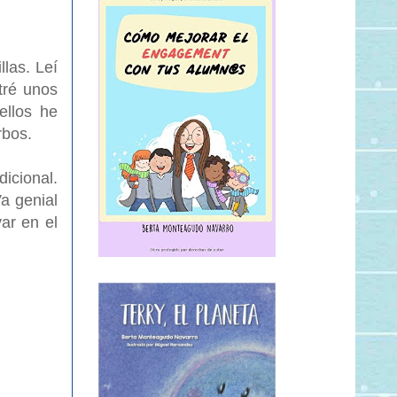
llas. Leí
tré unos
ellos he
rbos.
icional.
Va genial
ar en el