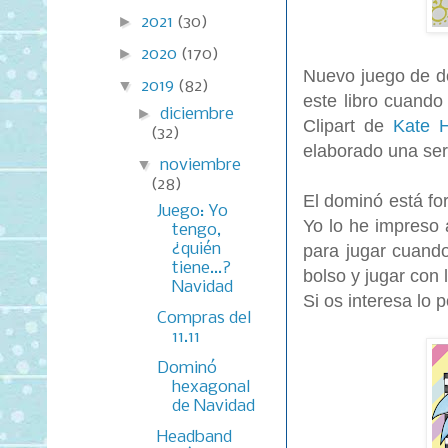
►
2021
(30)
►
2020
(170)
Nuevo juego de do
▼
2019
(82)
este libro cuand
►
diciembre
Clipart de
Kate 
(32)
elaborado una ser
▼
noviembre
(28)
El dominó está fo
Juego: Yo
Yo lo he impreso 
tengo,
¿quién
para jugar cuando
tiene...?
bolso y jugar con 
Navidad
Si os interesa lo
Compras del
11.11
Dominó
hexagonal
de Navidad
Headband