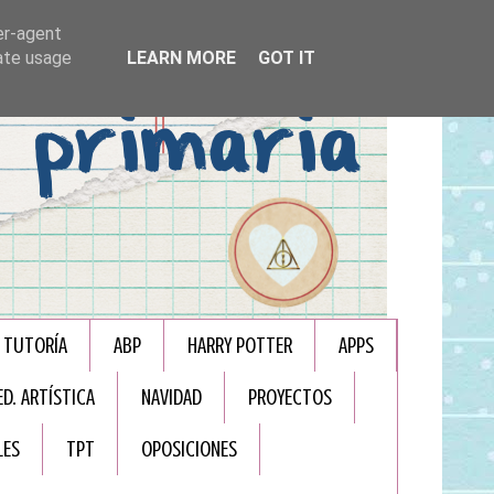
er-agent
rate usage
LEARN MORE
GOT IT
TUTORÍA
ABP
HARRY POTTER
APPS
ED. ARTÍSTICA
NAVIDAD
PROYECTOS
LES
TPT
OPOSICIONES