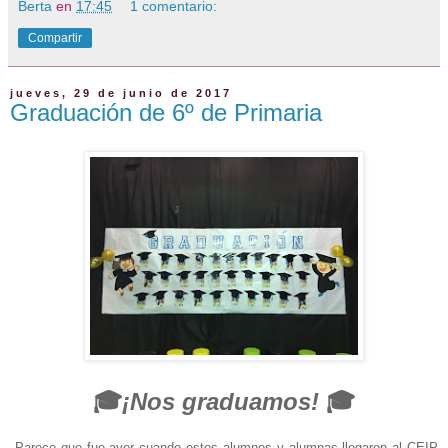
Berta
en
17:45
1 comentario:
Compartir
jueves, 29 de junio de 2017
Graduación de 6º de Primaria
🎓
¡Nos graduamos!
🎓
Parece que fue ayer cuando estos alumnos y alumnas llegaron al CEIP