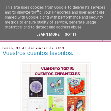
This site uses cookies from Google to deliver its services
and to analyze traffic. Your IP address and user-agent are
shared with Google along with performance and security
metrics to ensure quality of service, generate usage
statistics, and to detect and address abuse.
LEARN MORE
GOT IT
▼
lunes, 30 de diciembre de 2019
Vuestros cuentos favoritos.