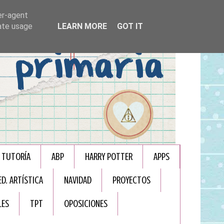
er-agent
rate usage
LEARN MORE
GOT IT
TUTORÍA
ABP
HARRY POTTER
APPS
ED. ARTÍSTICA
NAVIDAD
PROYECTOS
LES
TPT
OPOSICIONES