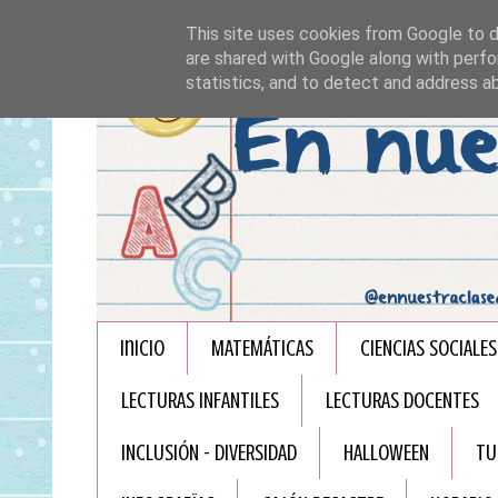
This site uses cookies from Google to de
are shared with Google along with perfo
statistics, and to detect and address a
Inicio
MATEMÁTICAS
CIENCIAS SOCIALES
LECTURAS INFANTILES
LECTURAS DOCENTES
INCLUSIÓN - DIVERSIDAD
HALLOWEEN
TU