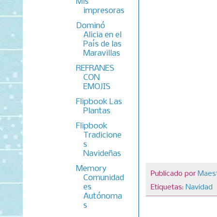
Mis
impresoras
Dominó
Alicia en el
País de las
Maravillas
REFRANES
CON
EMOJIS
Flipbook Las
Plantas
Flipbook
Tradicione
s
Navideñas
Memory
Publicado por
Maest
Comunidad
es
Etiquetas:
Navidad
Autónoma
s