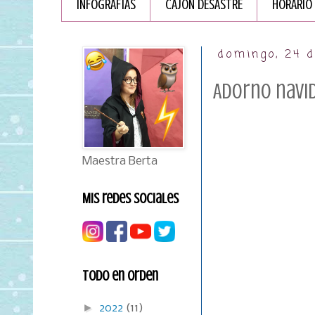
INFOGRAFÏAS
CAJÓN DESASTRE
HORARIO
domingo, 24 
Adorno navi
Maestra Berta
Mis redes sociales
Todo en orden
►
2022
(11)