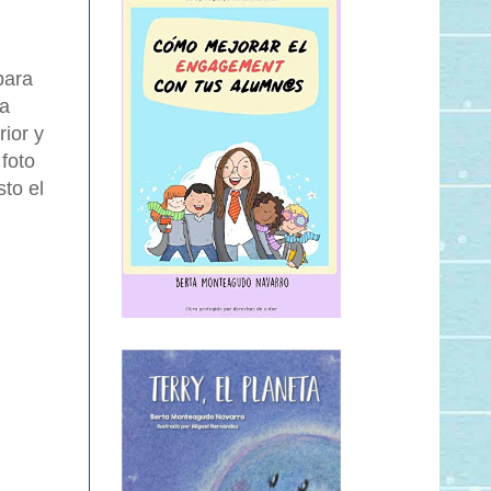
para
ra
rior y
foto
to el