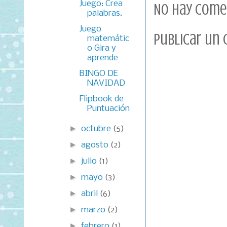
Juego: Crea
No hay come
palabras.
Juego
Publicar un
matemátic
o Gira y
aprende
BINGO DE
NAVIDAD
Flipbook de
Puntuación
►
octubre
(5)
►
agosto
(2)
►
julio
(1)
►
mayo
(3)
►
abril
(6)
►
marzo
(2)
►
febrero
(1)