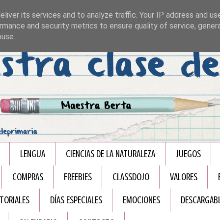
liver its services and to analyze traffic. Your IP address and us
rmance and security metrics to ensure quality of service, gene
buse.
LENGUA
CIENCIAS DE LA NATURALEZA
JUEGOS
COMPRAS
FREEBIES
CLASSDOJO
VALORES
TORIALES
DÍAS ESPECIALES
EMOCIONES
DESCARGAB