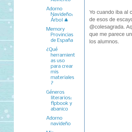
Adorno
Yo cuando iba al 
Navideño:
de esos de escayo
Árbol 🎄
@colesagrada. Aqu
Memory
que me parece una
Provincias
de España
los alumnos.
¿Qué
herramient
as uso
para crear
mis
materiales
?
Géneros
literarios:
flpbook y
abanico
Adorno
navideño