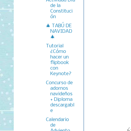
Actividad Día
de la
Constituci
ón
🎄 TABÚ DE
NAVIDAD
🎄
Tutorial
¿Cómo
hacer un
flipbook
con
Keynote?
Concurso de
adornos
navideños
+ Diploma
descargabl
e
Calendario
de
¿
Adviento