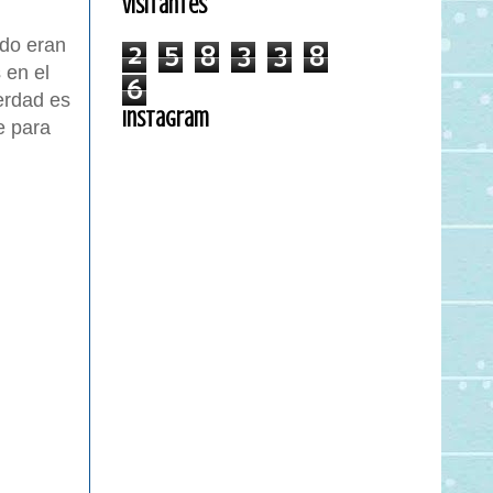
Visitantes
odo eran
2
5
8
3
3
8
 en el
6
erdad es
Instagram
e para