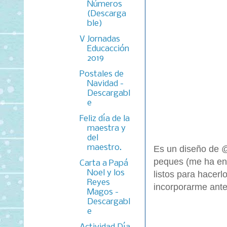
Números
(Descarga
ble)
V Jornadas
Educacción
2019
Postales de
Navidad -
Descargabl
e
Feliz día de la
maestra y
del
maestro.
Es un diseño de @
peques (me ha enc
Carta a Papá
Noel y los
listos para hacerl
Reyes
incorporarme ant
Magos -
Descargabl
e