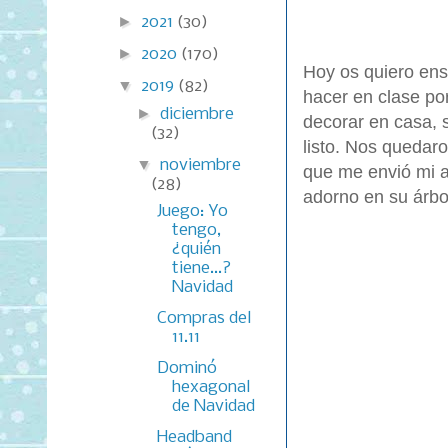
►
2021
(30)
►
2020
(170)
Hoy os quiero en
▼
2019
(82)
hacer en clase po
►
diciembre
decorar en casa, s
(32)
listo. Nos quedar
▼
noviembre
que me envió mi 
(28)
adorno en su árbo
Juego: Yo
tengo,
¿quién
tiene...?
Navidad
Compras del
11.11
Dominó
hexagonal
de Navidad
Headband