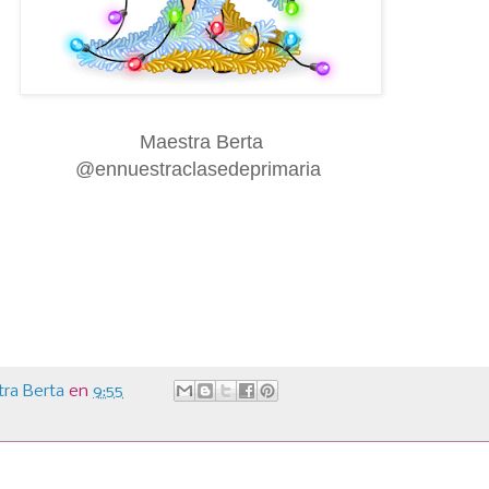
Maestra Berta
@ennuestraclasedeprimaria
ra Berta
en
9:55