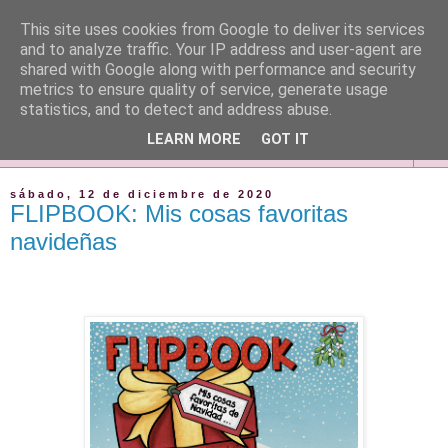
This site uses cookies from Google to deliver its services
and to analyze traffic. Your IP address and user-agent are
shared with Google along with performance and security
metrics to ensure quality of service, generate usage
statistics, and to detect and address abuse.
LEARN MORE
GOT IT
▼
sábado, 12 de diciembre de 2020
FLIPBOOK: Mis cosas favoritas
navideñas