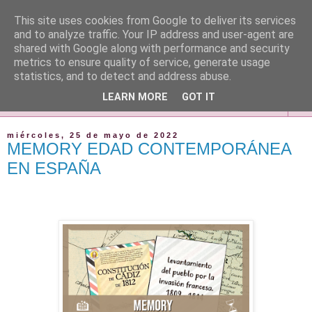
This site uses cookies from Google to deliver its services
and to analyze traffic. Your IP address and user-agent are
shared with Google along with performance and security
metrics to ensure quality of service, generate usage
statistics, and to detect and address abuse.
LEARN MORE
GOT IT
▼
miércoles, 25 de mayo de 2022
MEMORY EDAD CONTEMPORÁNEA
EN ESPAÑA