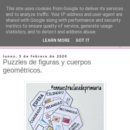
This site uses cookies from Google to deliver its services
and to analyze traffic. Your IP address and user-agent are
shared with Google along with performance and security
metrics to ensure quality of service, generate usage
statistics, and to detect and address abuse.
LEARN MORE
GOT IT
▼
lunes, 3 de febrero de 2020
Puzzles de figuras y cuerpos
geométricos.