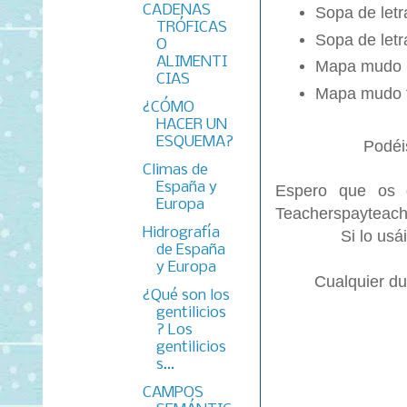
CADENAS
Sopa de letr
TRÓFICAS
Sopa de letr
O
ALIMENTI
Mapa mudo p
CIAS
Mapa mudo fí
¿CÓMO
HACER UN
ESQUEMA?
Podéi
Climas de
España y
Espero que os g
Europa
Teacherspayteach
Hidrografía
Si lo usá
de España
y Europa
Cualquier du
¿Qué son los
gentilicios
? Los
gentilicios
s...
CAMPOS