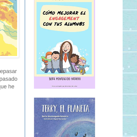
repasar
o pasado
que he