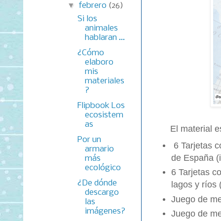
▼
febrero
(26)
Si los
animales
hablaran ...
¿Cómo
elaboro
mis
materiales
?
Flipbook Los
ecosistem
as
El material 
Por un
6 Tarjetas c
armario
de España (
más
ecológico
6 Tarjetas c
¿De dónde
lagos y ríos
descargo
Juego de me
las
imágenes?
Juego de me