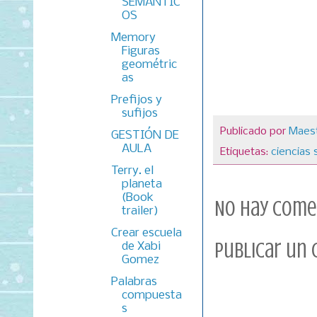
SEMÁNTIC
OS
Memory
Figuras
geométric
as
Prefijos y
sufijos
Publicado por
Maest
GESTIÓN DE
AULA
Etiquetas:
ciencias 
Terry. el
planeta
(Book
No hay come
trailer)
Crear escuela
Publicar un
de Xabi
Gomez
Palabras
compuesta
s