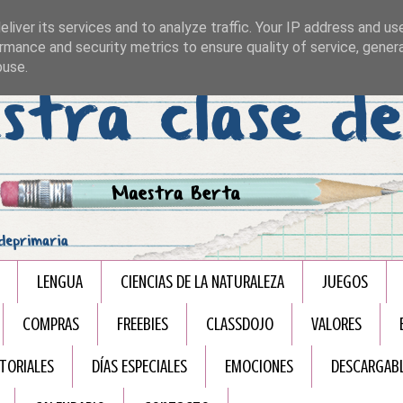
liver its services and to analyze traffic. Your IP address and us
rmance and security metrics to ensure quality of service, gene
buse.
LENGUA
CIENCIAS DE LA NATURALEZA
JUEGOS
COMPRAS
FREEBIES
CLASSDOJO
VALORES
TORIALES
DÍAS ESPECIALES
EMOCIONES
DESCARGAB