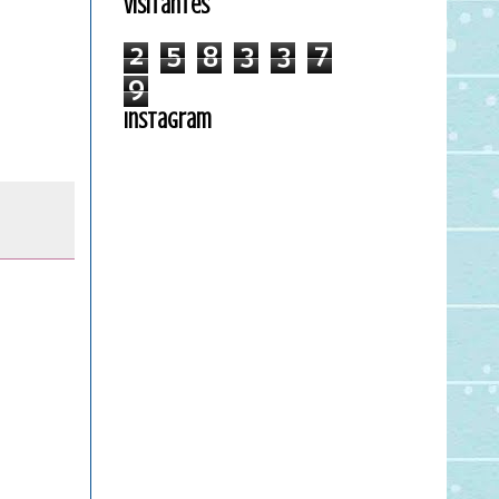
Visitantes
2
5
8
3
3
7
9
Instagram