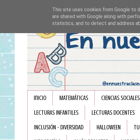
This site uses cookies from Google to de
are shared with Google along with perfo
statistics, and to detect and address a
Inicio
MATEMÁTICAS
CIENCIAS SOCIALES
LECTURAS INFANTILES
LECTURAS DOCENTES
INCLUSIÓN - DIVERSIDAD
HALLOWEEN
TU