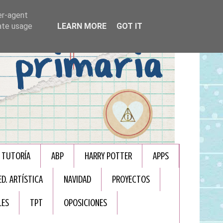
er-agent
rate usage
LEARN MORE
GOT IT
TUTORÍA
ABP
HARRY POTTER
APPS
ED. ARTÍSTICA
NAVIDAD
PROYECTOS
LES
TPT
OPOSICIONES