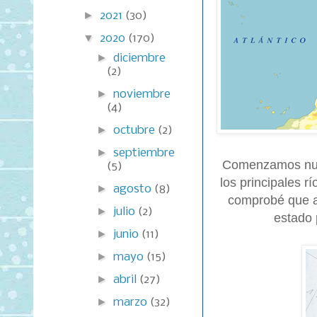
►
2021
(30)
▼
2020
(170)
►
diciembre
(2)
►
noviembre
(4)
►
octubre
(2)
►
septiembre
Comenzamos nuev
(5)
los principales r
►
agosto
(8)
comprobé que a 
►
julio
(2)
estado 
►
junio
(11)
►
mayo
(15)
►
abril
(27)
►
marzo
(32)