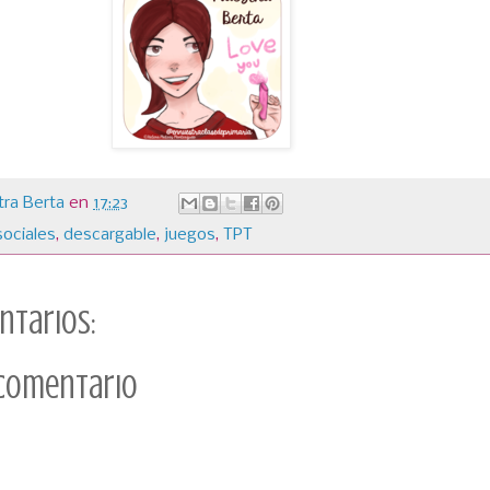
ra Berta
en
17:23
sociales
,
descargable
,
juegos
,
TPT
ntarios:
 comentario