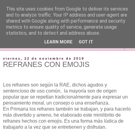
This site uses cookies from Google to deliver its services
and to analyze traffic. Your IP address and user-agent are
shared with Google along with performance and security
metrics to ensure quality of service, generate usage
statistics, and to detect and address abuse.
LEARN MORE
GOT IT
▼
viernes, 22 de noviembre de 2019
REFRANES CON EMOJIS
Los refranes son según la RAE, dichos agudos y
sentencioso de uso común, la mayoría son de origen
popular que se repetían tradicionalmente para expresar un
pensamiento moral, un consejo o una enseñanza.
En Primaria los refranes también se trabajan, y para hacerlo
más divertido y ameno, he elaborado este minilibrito de
refranes hechos con emojis. Es una forma más lúdica de
trabajarlo a la vez que se entretienen y disfrutan.