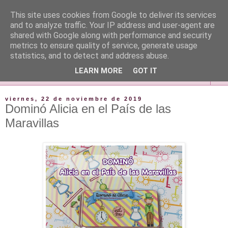
This site uses cookies from Google to deliver its services
and to analyze traffic. Your IP address and user-agent are
shared with Google along with performance and security
metrics to ensure quality of service, generate usage
statistics, and to detect and address abuse.
LEARN MORE
GOT IT
▼
viernes, 22 de noviembre de 2019
Dominó Alicia en el País de las
Maravillas