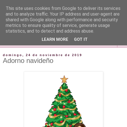
This site uses cookies from Google to deliver its services
and to analyze traffic. Your IP address and user-agent are
shared with Google along with performance and security
metrics to ensure quality of service, generate usage
statistics, and to detect and address abuse.
LEARN MORE
GOT IT
▼
domingo, 24 de noviembre de 2019
Adorno navideño