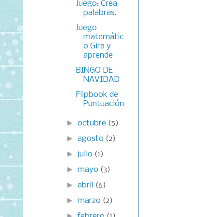
Juego: Crea
palabras.
Juego
matemátic
o Gira y
aprende
BINGO DE
NAVIDAD
Flipbook de
Puntuación
►
octubre
(5)
►
agosto
(2)
►
julio
(1)
►
mayo
(3)
►
abril
(6)
►
marzo
(2)
►
febrero
(1)