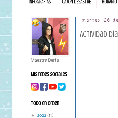
INFOGRAFÏAS
CAJÓN DESASTRE
HORARIO
martes, 26 d
Actividad Dí
Maestra Berta
Mis redes sociales
Todo en orden
►
2022
(11)