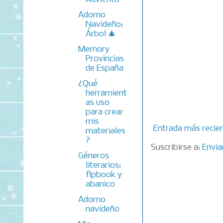
Adorno
Navideño:
Árbol 🎄
Memory
Provincias
de España
¿Qué
herramient
as uso
para crear
mis
Entrada más recie
materiales
?
Suscribirse a:
Envia
Géneros
literarios:
flpbook y
abanico
Adorno
navideño