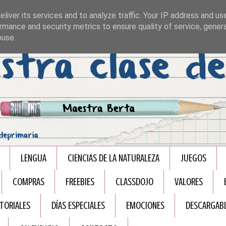
liver its services and to analyze traffic. Your IP address and us
rmance and security metrics to ensure quality of service, gene
buse.
LENGUA
CIENCIAS DE LA NATURALEZA
JUEGOS
COMPRAS
FREEBIES
CLASSDOJO
VALORES
TORIALES
DÍAS ESPECIALES
EMOCIONES
DESCARGAB