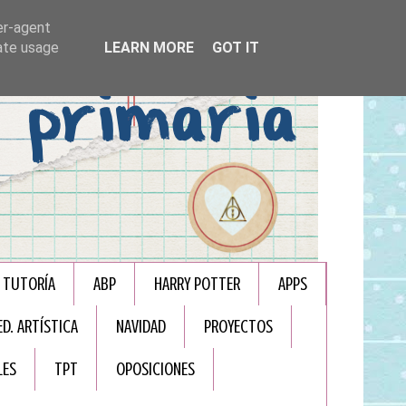
er-agent
rate usage
LEARN MORE
GOT IT
TUTORÍA
ABP
HARRY POTTER
APPS
ED. ARTÍSTICA
NAVIDAD
PROYECTOS
LES
TPT
OPOSICIONES