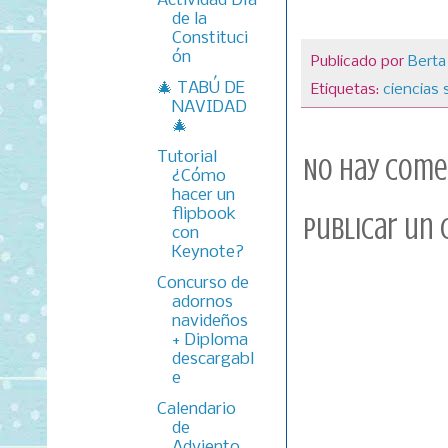
Actividad Día
de la
Constituci
ón
Publicado por
Berta
🎄 TABÚ DE
Etiquetas:
ciencias 
NAVIDAD
🎄
Tutorial
No hay come
¿Cómo
hacer un
flipbook
Publicar un
con
Keynote?
Concurso de
adornos
navideños
+ Diploma
descargabl
e
Calendario
de
Adviento