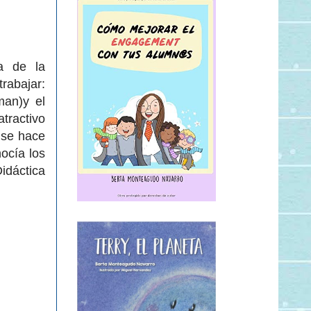
ía de la
rabajar:
man)y el
tractivo
 se hace
ocía los
idáctica
.