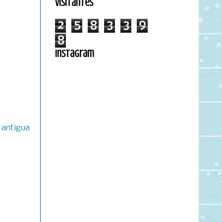
Visitantes
2
5
8
3
3
9
8
Instagram
 antigua