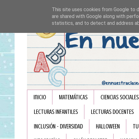
This site uses cookies from Google to de
are shared with Google along with perfo
statistics, and to detect and address a
Inicio
MATEMÁTICAS
CIENCIAS SOCIALES
LECTURAS INFANTILES
LECTURAS DOCENTES
INCLUSIÓN - DIVERSIDAD
HALLOWEEN
TU