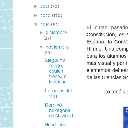
►
2021
(30)
►
2020
(170)
▼
2019
(82)
El curso pasad
►
diciembre
Constitución, es 
(32)
España, la Const
▼
noviembre
Himno. Una compa
(28)
para los alumnos 
Juego: Yo
más visual y por 
tengo,
elementos del esc
¿quién
tiene...?
de las Ciencias So
Navidad
Compras del
Lo tenéis 
11.11
Dominó
hexagonal
de Navidad
Headband