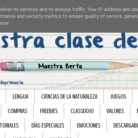
liver its services and to analyze traffic. Your IP address and us
rmance and security metrics to ensure quality of service, gene
buse.
LENGUA
CIENCIAS DE LA NATURALEZA
JUEGOS
COMPRAS
FREEBIES
CLASSDOJO
VALORES
TORIALES
DÍAS ESPECIALES
EMOCIONES
DESCARGAB