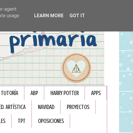
er-agent
rate usage
LEARN MORE
GOT IT
TUTORÍA
ABP
HARRY POTTER
APPS
ED. ARTÍSTICA
NAVIDAD
PROYECTOS
LES
TPT
OPOSICIONES