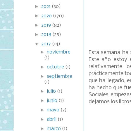
►
2021
(30)
►
2020
(170)
►
2019
(82)
►
2018
(25)
▼
2017
(14)
►
noviembre
Esta semana ha s
(1)
Este año estoy e
relativamente 
►
octubre
(1)
prácticamente to
►
septiembre
que ha llegado, 
(1)
ha hecho que fue
►
julio
(1)
Sociales empeza
►
junio
(1)
dejamos los libro
►
mayo
(2)
►
abril
(1)
►
marzo
(1)