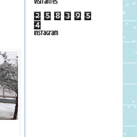
Visitantes
2
5
8
3
9
5
4
Instagram