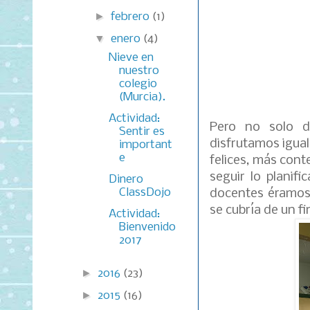
►
febrero
(1)
▼
enero
(4)
Nieve en
nuestro
colegio
(Murcia).
Actividad:
Pero no solo di
Sentir es
disfrutamos igua
important
e
felices, más con
seguir lo planif
Dinero
ClassDojo
docentes éramos 
se cubría de un f
Actividad:
Bienvenido
2017
►
2016
(23)
►
2015
(16)