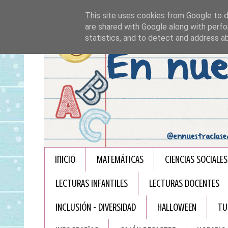
This site uses cookies from Google to de
are shared with Google along with perfo
statistics, and to detect and address a
Inicio
MATEMÁTICAS
CIENCIAS SOCIALES
LECTURAS INFANTILES
LECTURAS DOCENTES
INCLUSIÓN - DIVERSIDAD
HALLOWEEN
TU