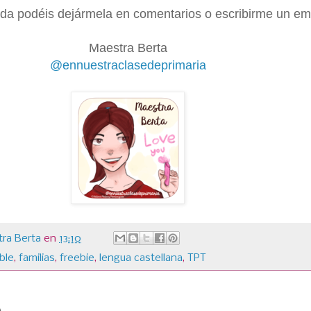
da podéis dejármela en comentarios o escribirme un ema
Maestra Berta
@ennuestraclasedeprimaria
ra Berta
en
13:10
ble
,
familias
,
freebie
,
lengua castellana
,
TPT