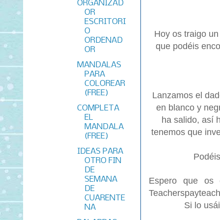
ORGANIZAD
OR
ESCRITORI
O
Hoy os traigo un
ORDENAD
que podéis enco
OR
MANDALAS
PARA
COLOREAR
(FREE)
Lanzamos el dado
en blanco y negr
COMPLETA
EL
ha salido, así
MANDALA
tenemos que inve
(FREE)
IDEAS PARA
Podéis
OTRO FIN
DE
SEMANA
Espero que os g
DE
Teacherspayteache
CUARENTE
Si lo usá
NA