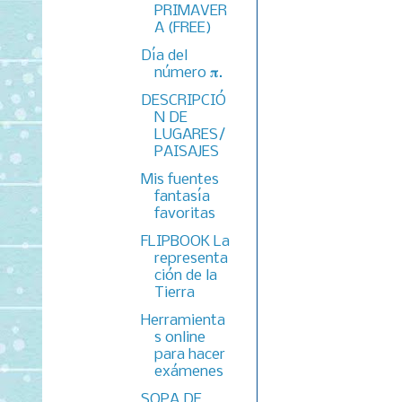
PRIMAVER
A (FREE)
Día del
número 𝛑.
DESCRIPCIÓ
N DE
LUGARES/
PAISAJES
Mis fuentes
fantasía
favoritas
FLIPBOOK La
representa
ción de la
Tierra
Herramienta
s online
para hacer
exámenes
SOPA DE