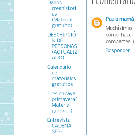
1 comentario
Dados
creahistori
as
Paula mamá 
(Material
gratuito)
Muchísimas 
DESCRIPCIÓ
cómo hacer 
N DE
compartes, u
PERSONAS
Responder
(ACTUALIZ
ADO)
Calendario
de
materiales
gratuitos
Tres en raya
primavera(
Material
gratuito)
Entrevista
CADENA
SER: