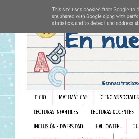
This site uses cookies from Google to de
are shared with Google along with perfo
statistics, and to detect and address a
Inicio
MATEMÁTICAS
CIENCIAS SOCIALES
LECTURAS INFANTILES
LECTURAS DOCENTES
INCLUSIÓN - DIVERSIDAD
HALLOWEEN
TU