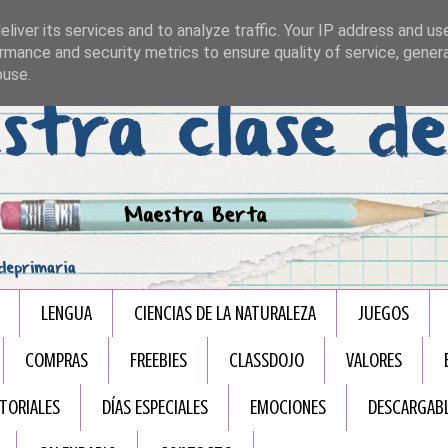
liver its services and to analyze traffic. Your IP address and us
rmance and security metrics to ensure quality of service, gene
buse.
LENGUA
CIENCIAS DE LA NATURALEZA
JUEGOS
COMPRAS
FREEBIES
CLASSDOJO
VALORES
TORIALES
DÍAS ESPECIALES
EMOCIONES
DESCARGAB