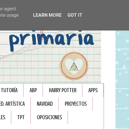
er-agent
rate usage
LEARN MORE
GOT IT
TUTORÍA
ABP
HARRY POTTER
APPS
ED. ARTÍSTICA
NAVIDAD
PROYECTOS
LES
TPT
OPOSICIONES