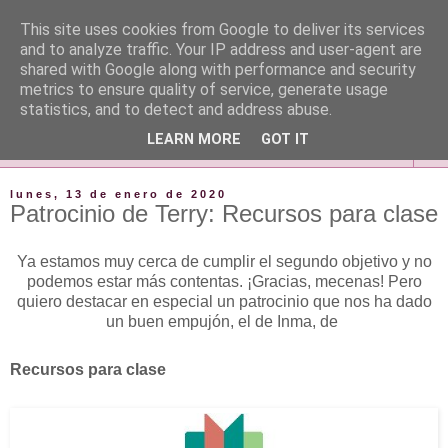
This site uses cookies from Google to deliver its services
and to analyze traffic. Your IP address and user-agent are
shared with Google along with performance and security
metrics to ensure quality of service, generate usage
statistics, and to detect and address abuse.
LEARN MORE
GOT IT
▼
lunes, 13 de enero de 2020
Patrocinio de Terry: Recursos para clase
Ya estamos muy cerca de cumplir el segundo objetivo y no
podemos estar más contentas. ¡Gracias, mecenas! Pero
quiero destacar en especial un patrocinio que nos ha dado
un buen empujón, el de Inma, de
Recursos para clase