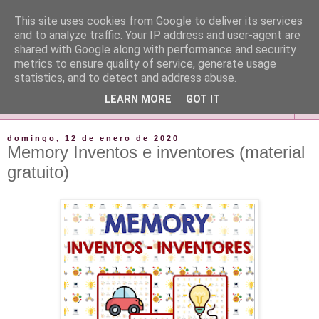
This site uses cookies from Google to deliver its services
and to analyze traffic. Your IP address and user-agent are
shared with Google along with performance and security
metrics to ensure quality of service, generate usage
statistics, and to detect and address abuse.
LEARN MORE
GOT IT
▼
domingo, 12 de enero de 2020
Memory Inventos e inventores (material
gratuito)