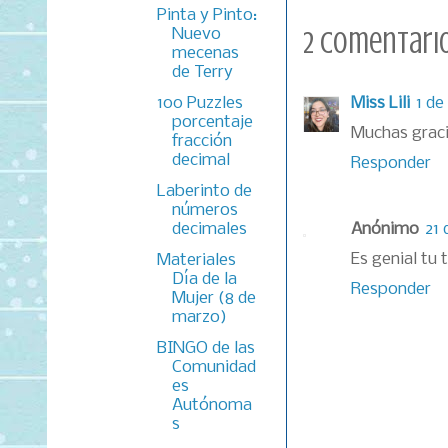
Pinta y Pinto:
Nuevo
2 comentario
mecenas
de Terry
100 Puzzles
Miss Lili
1 de
porcentaje
Muchas graci
fracción
decimal
Responder
Laberinto de
números
decimales
Anónimo
21 
Es genial tu 
Materiales
Día de la
Responder
Mujer (8 de
marzo)
BINGO de las
Comunidad
es
Autónoma
s