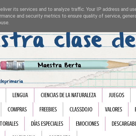
liver its services and to analyze traffic. Your IP address and us
rmance and security metrics to ensure quality of service, gene
buse.
LENGUA
CIENCIAS DE LA NATURALEZA
JUEGOS
COMPRAS
FREEBIES
CLASSDOJO
VALORES
TORIALES
DÍAS ESPECIALES
EMOCIONES
DESCARGAB