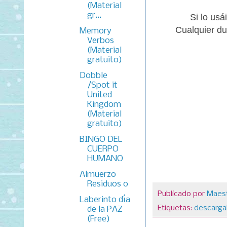
(Material
gr...
Si lo usá
Cualquier du
Memory
Verbos
(Material
gratuito)
Dobble
/Spot it
United
Kingdom
(Material
gratuito)
BINGO DEL
CUERPO
HUMANO
Almuerzo
Residuos 0
Publicado por
Maest
Laberinto día
Etiquetas:
descarga
de la PAZ
(Free)