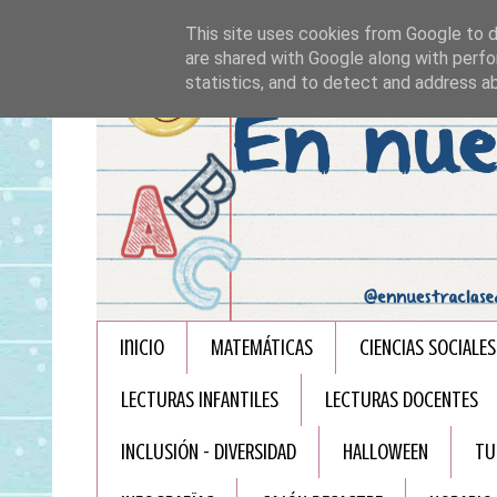
This site uses cookies from Google to de
are shared with Google along with perfo
statistics, and to detect and address a
Inicio
MATEMÁTICAS
CIENCIAS SOCIALES
LECTURAS INFANTILES
LECTURAS DOCENTES
INCLUSIÓN - DIVERSIDAD
HALLOWEEN
TU