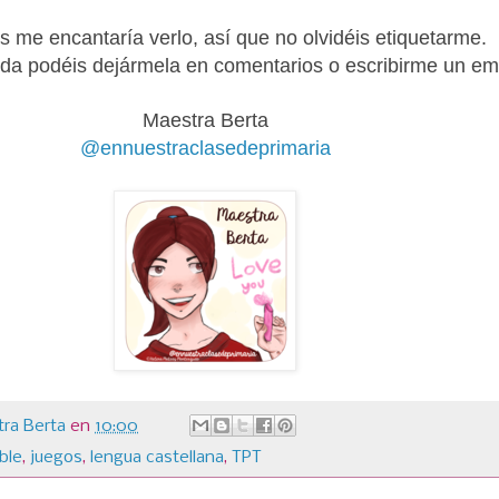
is me encantaría verlo, así que no olvidéis etiquetarme.
da podéis dejármela en comentarios o escribirme un ema
Maestra Berta
@ennuestraclasedeprimaria
ra Berta
en
10:00
ble
,
juegos
,
lengua castellana
,
TPT