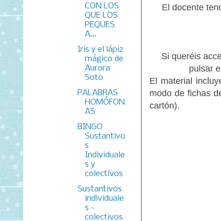
CON LOS
El docente ten
QUE LOS
PEQUES
A...
Iris y el lápiz
Si queréis acce
mágico de
Aurora
pulsar 
Soto
El material inclu
PALABRAS
modo de fichas d
HOMÓFON
cartón).
AS
BINGO
Sustantivo
s
Individuale
s y
colectivos
Sustantivos
individuale
s -
colectivos