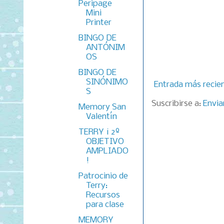
Peripage
Mini
Printer
BINGO DE
ANTÓNIM
OS
BINGO DE
SINÓNIMO
Entrada más recie
S
Suscribirse a:
Envia
Memory San
Valentín
TERRY ¡ 2º
OBJETIVO
AMPLIADO
!
Patrocinio de
Terry:
Recursos
para clase
MEMORY