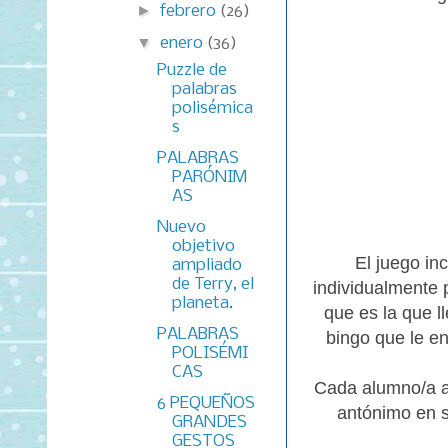
►
febrero
(26)
▼
enero
(36)
Puzzle de
palabras
polisémica
s
PALABRAS
PARÓNIM
AS
Nuevo
objetivo
El juego in
ampliado
de Terry, el
individualmente p
planeta.
que es la que l
PALABRAS
bingo que le e
POLISÉMI
CAS
Cada alumno/a a
6 PEQUEÑOS
antónimo en s
GRANDES
GESTOS