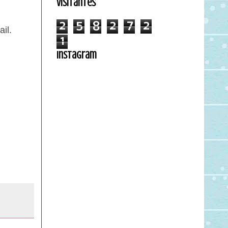
Visitantes
2
5
8
2
7
2
il.
1
Instagram