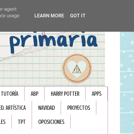
er-agent
rate usage
LEARN MORE
GOT IT
TUTORÍA
ABP
HARRY POTTER
APPS
ED. ARTÍSTICA
NAVIDAD
PROYECTOS
LES
TPT
OPOSICIONES