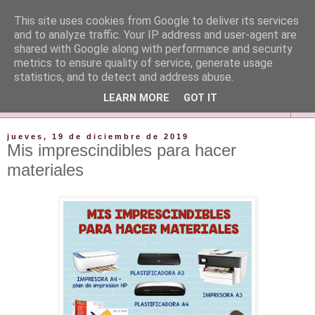
This site uses cookies from Google to deliver its services
and to analyze traffic. Your IP address and user-agent are
shared with Google along with performance and security
metrics to ensure quality of service, generate usage
statistics, and to detect and address abuse.
LEARN MORE
GOT IT
▼
jueves, 19 de diciembre de 2019
Mis imprescindibles para hacer
materiales