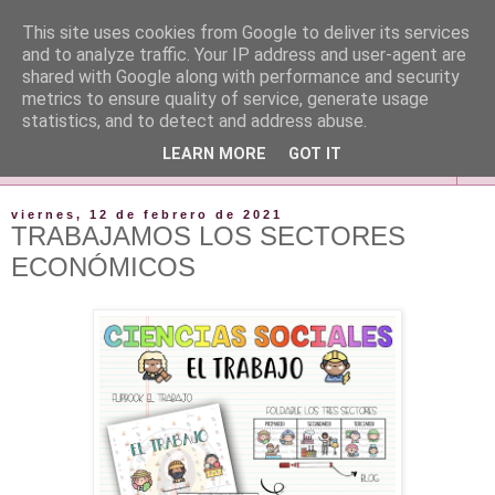
This site uses cookies from Google to deliver its services
and to analyze traffic. Your IP address and user-agent are
shared with Google along with performance and security
metrics to ensure quality of service, generate usage
statistics, and to detect and address abuse.
LEARN MORE
GOT IT
▼
viernes, 12 de febrero de 2021
TRABAJAMOS LOS SECTORES
ECONÓMICOS