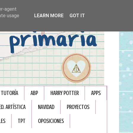
er-agent
rate usage
LEARN MORE
GOT IT
TUTORÍA
ABP
HARRY POTTER
APPS
ED. ARTÍSTICA
NAVIDAD
PROYECTOS
LES
TPT
OPOSICIONES