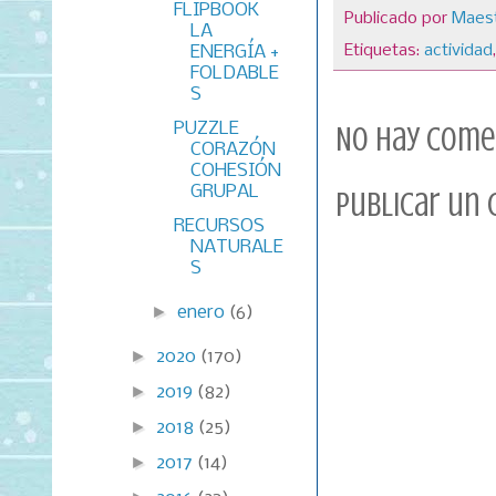
FLIPBOOK
Publicado por
Maest
LA
Etiquetas:
actividad
ENERGÍA +
FOLDABLE
S
PUZZLE
No hay come
CORAZÓN
COHESIÓN
GRUPAL
Publicar un
RECURSOS
NATURALE
S
►
enero
(6)
►
2020
(170)
►
2019
(82)
►
2018
(25)
►
2017
(14)