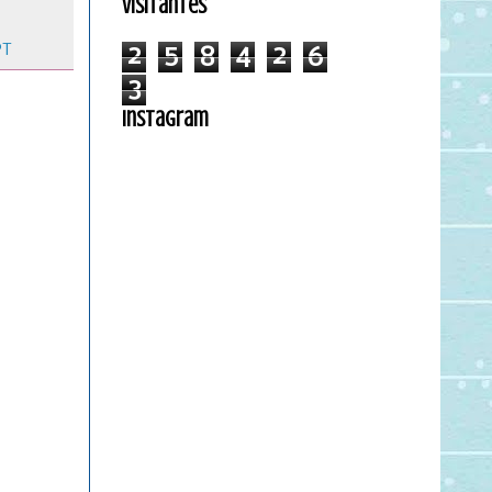
Visitantes
PT
2
5
8
4
2
6
3
Instagram