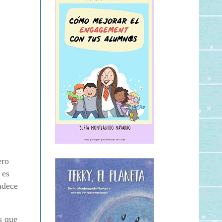
ero
 es
adece
s que