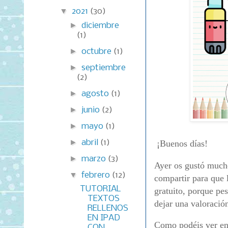
▼
2021
(30)
►
diciembre
(1)
►
octubre
(1)
►
septiembre
(2)
►
agosto
(1)
►
junio
(2)
►
mayo
(1)
►
abril
(1)
¡Buenos días!
►
marzo
(3)
Ayer os gustó mucho
▼
febrero
(12)
compartir para que 
TUTORIAL
gratuito, porque pes
TEXTOS
dejar una valoración
RELLENOS
EN IPAD
Como podéis ver en 
CON