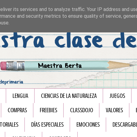
liver its services and to analyze traffic. Your IP address and us
rmance and security metrics to ensure quality of service, gene
buse.
LENGUA
CIENCIAS DE LA NATURALEZA
JUEGOS
COMPRAS
FREEBIES
CLASSDOJO
VALORES
TORIALES
DÍAS ESPECIALES
EMOCIONES
DESCARGAB