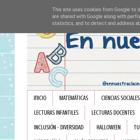
This site uses cookies from Google to de
are shared with Google along with perfo
statistics, and to detect and address a
Inicio
MATEMÁTICAS
CIENCIAS SOCIALES
LECTURAS INFANTILES
LECTURAS DOCENTES
INCLUSIÓN - DIVERSIDAD
HALLOWEEN
TU