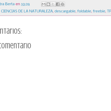
ra Berta
en
10:39
,
CIENCIAS DE LA NATURALEZA
,
descargable
,
foldable
,
freebie
,
T
ntarios:
 comentario