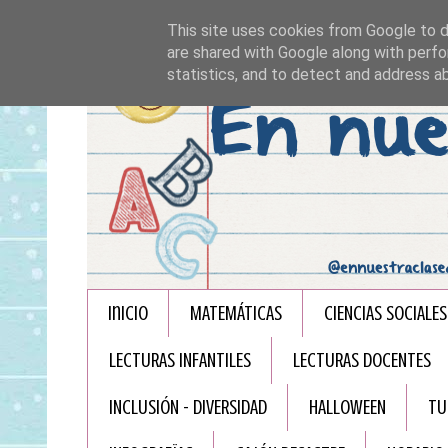
This site uses cookies from Google to de
are shared with Google along with perfo
statistics, and to detect and address a
Inicio
MATEMÁTICAS
CIENCIAS SOCIALES
LECTURAS INFANTILES
LECTURAS DOCENTES
INCLUSIÓN - DIVERSIDAD
HALLOWEEN
TU