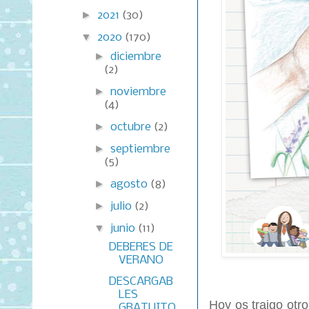
►
2021
(30)
▼
2020
(170)
►
diciembre
(2)
►
noviembre
(4)
►
octubre
(2)
►
septiembre
(5)
►
agosto
(8)
►
julio
(2)
▼
junio
(11)
DEBERES DE
VERANO
DESCARGAB
LES
Hoy os traigo otro
GRATUITO