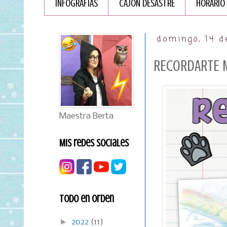
INFOGRAFÏAS
CAJÓN DESASTRE
HORARIO
domingo, 14 d
RECORDARtE M
Maestra Berta
Mis redes sociales
Todo en orden
►
2022
(11)