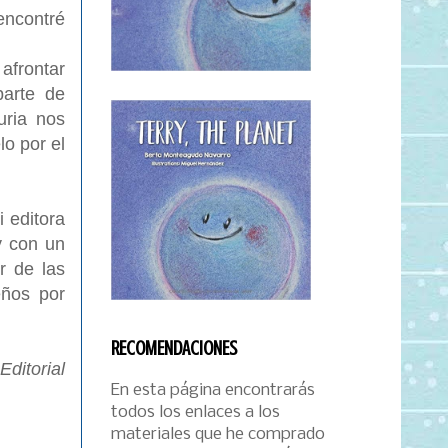
encontré
afrontar
parte de
uria nos
o por el
 editora
y con un
r de las
eños por
RECOMENDACIONES
ditorial
En esta página encontrarás
todos los enlaces a los
materiales que he comprado