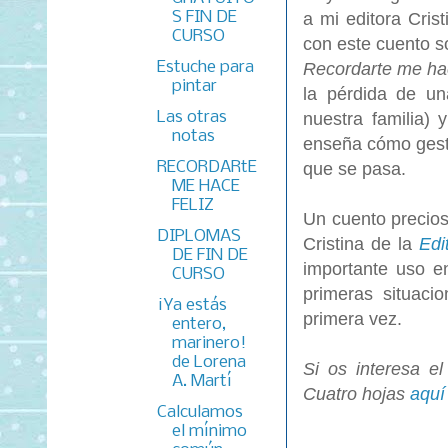
S FIN DE
a mi editora Cri
CURSO
con este cuento 
Estuche para
Recordarte me ha
pintar
la pérdida de u
Las otras
nuestra familia) 
notas
enseña cómo gesti
RECORDARtE
que se pasa.
ME HACE
FELIZ
Un cuento precio
DIPLOMAS
Cristina de la
Edi
DE FIN DE
importante uso e
CURSO
primeras situaci
¡Ya estás
primera vez.
entero,
marinero!
de Lorena
Si os interesa e
A. Martí
Cuatro hojas
aquí
Calculamos
el mínimo