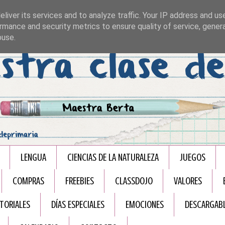
liver its services and to analyze traffic. Your IP address and us
rmance and security metrics to ensure quality of service, gene
buse.
LENGUA
CIENCIAS DE LA NATURALEZA
JUEGOS
COMPRAS
FREEBIES
CLASSDOJO
VALORES
TORIALES
DÍAS ESPECIALES
EMOCIONES
DESCARGAB