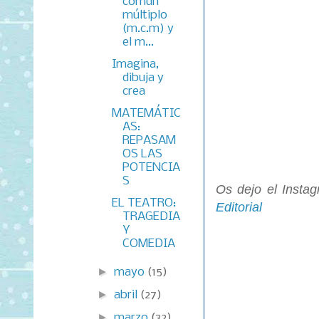
común
múltiplo
(m.c.m) y
el m...
Imagina,
dibuja y
crea
MATEMÁTIC
AS:
REPASAM
OS LAS
POTENCIA
S
Os dejo el
Insta
EL TEATRO:
Editorial
TRAGEDIA
Y
COMEDIA
►
mayo
(15)
►
abril
(27)
►
marzo
(32)