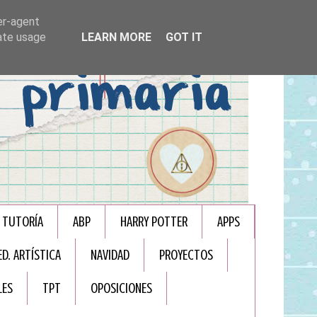
er-agent
rate usage
LEARN MORE
GOT IT
TUTORÍA
ABP
HARRY POTTER
APPS
ED. ARTÍSTICA
NAVIDAD
PROYECTOS
LES
TPT
OPOSICIONES