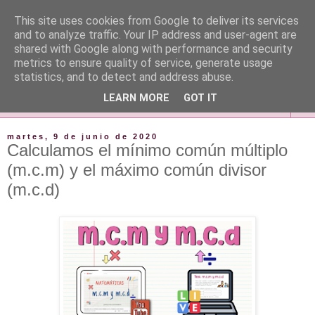
This site uses cookies from Google to deliver its services
and to analyze traffic. Your IP address and user-agent are
shared with Google along with performance and security
metrics to ensure quality of service, generate usage
statistics, and to detect and address abuse.
LEARN MORE
GOT IT
▼
martes, 9 de junio de 2020
Calculamos el mínimo común múltiplo
(m.c.m) y el máximo común divisor
(m.c.d)