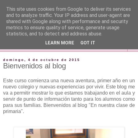
This site uses cookies from Google to deliver its services
and to analyze traffic. Your IP address and user-agent are
shared with Google along with performance and security
metrics to ensure quality of service, generate usage
statistics, and to detect and address abuse.
LEARN MORE
GOT IT
▼
domingo, 4 de octubre de 2015
Bienvenidos al blog
Este curso comienza una nueva aventura, primer año en un
nuevo colegio y nuevas experiencias por vivir. Este blog me
va a permitir mostrar lo que estamos trabajando en el aula y
servir de punto de información tanto para los alumnos como
para sus familias. Bienvenidos al blog "En nuestra clase de
primaria".