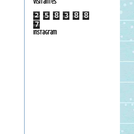
Visitantes
2
5
8
3
8
8
7
Instagram