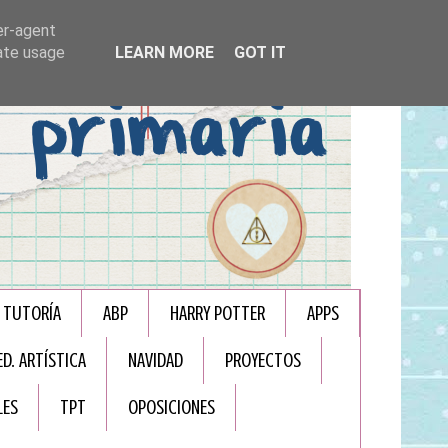
er-agent
rate usage
LEARN MORE
GOT IT
TUTORÍA
ABP
HARRY POTTER
APPS
ED. ARTÍSTICA
NAVIDAD
PROYECTOS
LES
TPT
OPOSICIONES