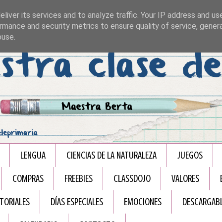
liver its services and to analyze traffic. Your IP address and us
rmance and security metrics to ensure quality of service, gene
buse.
LENGUA
CIENCIAS DE LA NATURALEZA
JUEGOS
COMPRAS
FREEBIES
CLASSDOJO
VALORES
TORIALES
DÍAS ESPECIALES
EMOCIONES
DESCARGAB