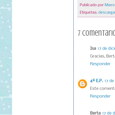
Publicado por
Maest
Etiquetas:
descarga
7 comentario
Isa
17 de dic
Gracias, Ber
Responder
4º E.P.
17 de
Este comenta
Responder
Berta
17 de 