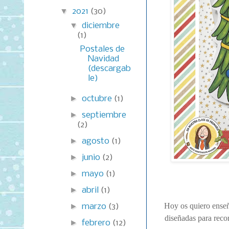
▼
2021
(30)
▼
diciembre
(1)
Postales de
Navidad
(descargab
le)
►
octubre
(1)
►
septiembre
(2)
►
agosto
(1)
►
junio
(2)
►
mayo
(1)
►
abril
(1)
Hoy os quiero enseña
►
marzo
(3)
diseñadas para reco
►
febrero
(12)