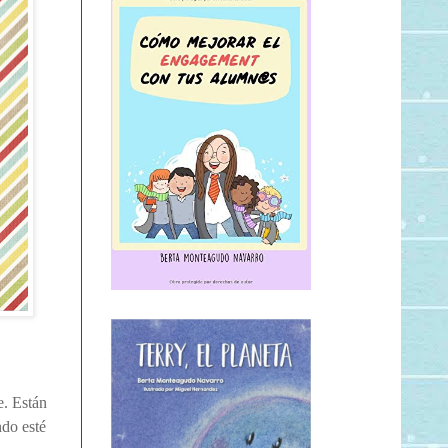
e. Están
ndo esté