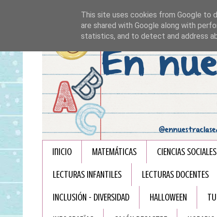
This site uses cookies from Google to de
are shared with Google along with perfo
statistics, and to detect and address a
Inicio
MATEMÁTICAS
CIENCIAS SOCIALES
LECTURAS INFANTILES
LECTURAS DOCENTES
INCLUSIÓN - DIVERSIDAD
HALLOWEEN
TU