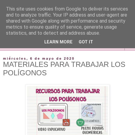
This site uses cookies from Google to deliver its services
and to analyze traffic. Your IP address and user-agent are
shared with Google along with performance and security
metrics to ensure quality of service, generate usage
statistics, and to detect and address abuse.
LEARN MORE
GOT IT
▼
miércoles, 6 de mayo de 2020
MATERIALES PARA TRABAJAR LOS
POLÍGONOS