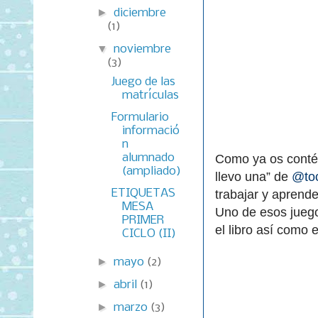
►
diciembre
(1)
▼
noviembre
(3)
Juego de las
matrículas
Formulario
informació
n
alumnado
Como ya os conté 
(ampliado)
llevo una” de
@to
ETIQUETAS
trabajar y aprende
MESA
Uno de esos juego
PRIMER
el libro así como
CICLO (II)
►
mayo
(2)
►
abril
(1)
►
marzo
(3)