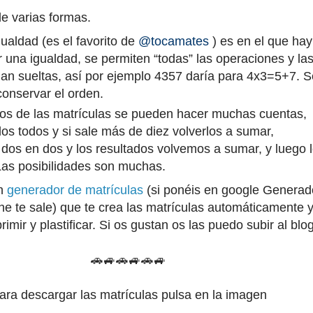
e varias formas.
ualdad (es el favorito de
@tocamates
) es en el que hay
r una igualdad, se permiten “todas” las operaciones y la
man sueltas, así por ejemplo 4357 daría para 4x3=5+7. S
conservar el orden.
tos de las matrículas se pueden hacer muchas cuentas,
s todos y si sale más de diez volverlos a sumar,
dos en dos y los resultados volvemos a sumar, y luego 
Las posibilidades son muchas.
un
generador de matrículas
(si ponéis en google Generad
he te sale) que te crea las matrículas automáticamente y
imir y plastificar. Si os gustan os las puedo subir al blo
🚗🚙🚗🚙🚗🚙
ara descargar las matrículas pulsa en la imagen