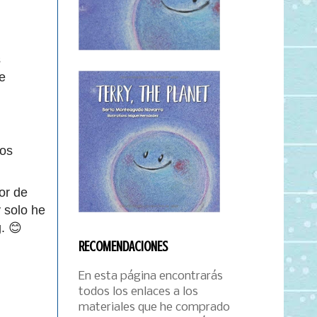
s
e
los
or de
 solo he
g. 😊
RECOMENDACIONES
En esta página encontrarás
todos los enlaces a los
materiales que he comprado