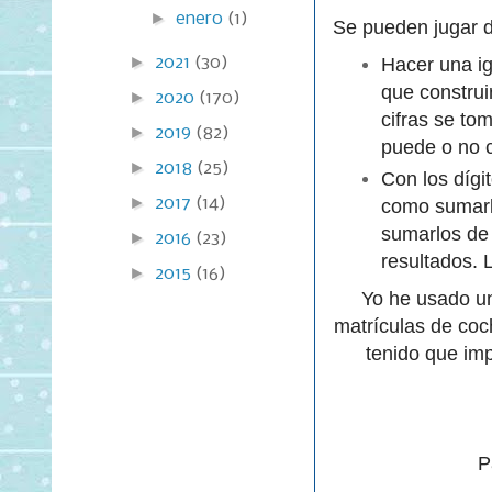
►
enero
(1)
Se pueden jugar d
►
2021
(30)
Hacer una ig
que construi
►
2020
(170)
cifras se to
►
2019
(82)
puede o no 
►
2018
(25)
Con los dígi
►
2017
(14)
como sumarlo
sumarlos de 
►
2016
(23)
resultados. 
►
2015
(16)
Yo he usado 
matrículas de coc
tenido que impr
P