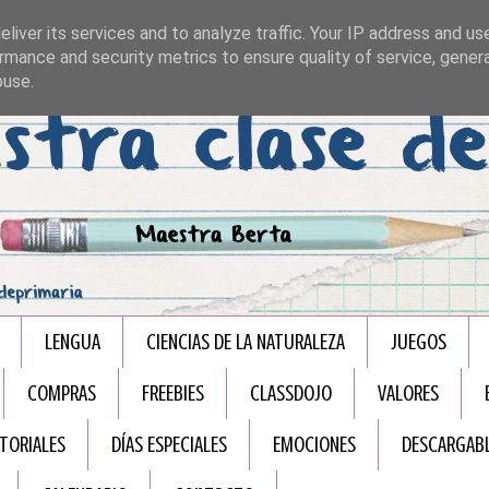
liver its services and to analyze traffic. Your IP address and us
rmance and security metrics to ensure quality of service, gene
buse.
LENGUA
CIENCIAS DE LA NATURALEZA
JUEGOS
COMPRAS
FREEBIES
CLASSDOJO
VALORES
TORIALES
DÍAS ESPECIALES
EMOCIONES
DESCARGAB