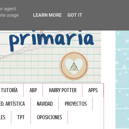
er-agent
rate usage
LEARN MORE
GOT IT
TUTORÍA
ABP
HARRY POTTER
APPS
ED. ARTÍSTICA
NAVIDAD
PROYECTOS
LES
TPT
OPOSICIONES