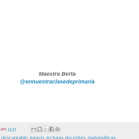
Maestra Berta
@ennuestraclasedeprimaria
en
12:11
,
descargable
,
juegos
,
lecturas docentes
,
matemáticas