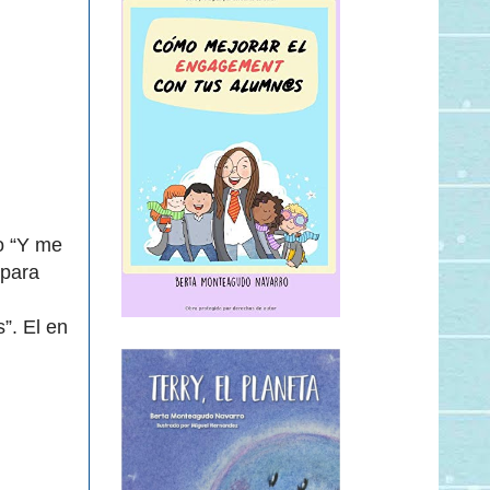
o “Y me
 para
”. El en