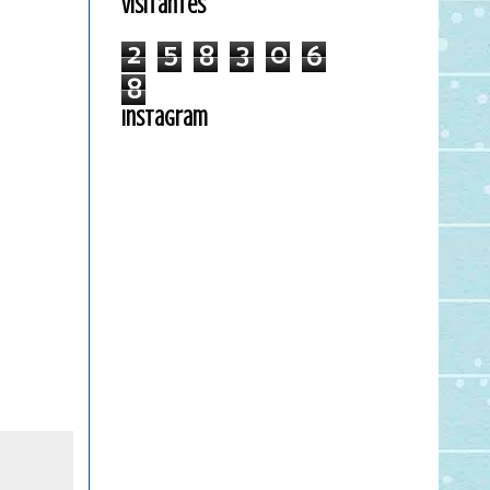
Visitantes
2
5
8
3
0
6
8
Instagram