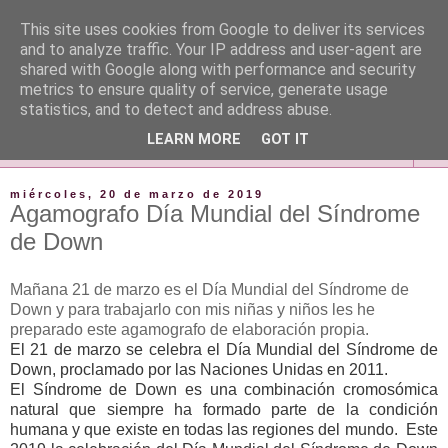
This site uses cookies from Google to deliver its services
and to analyze traffic. Your IP address and user-agent are
shared with Google along with performance and security
metrics to ensure quality of service, generate usage
statistics, and to detect and address abuse.
LEARN MORE
GOT IT
▼
miércoles, 20 de marzo de 2019
Agamografo Día Mundial del Síndrome
de Down
Mañana 21 de marzo es el Día Mundial del Síndrome de
Down y para trabajarlo con mis niñas y niños les he
preparado este agamografo de elaboración propia.
El 21 de marzo se celebra el Día Mundial del Síndrome de
Down, proclamado por las Naciones Unidas en 2011.
El Síndrome de Down es una combinación cromosómica
natural que siempre ha formado parte de la condición
humana y que existe en todas las regiones del mundo. Este