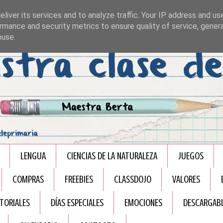
liver its services and to analyze traffic. Your IP address and us
rmance and security metrics to ensure quality of service, gene
buse.
LENGUA
CIENCIAS DE LA NATURALEZA
JUEGOS
COMPRAS
FREEBIES
CLASSDOJO
VALORES
TORIALES
DÍAS ESPECIALES
EMOCIONES
DESCARGAB