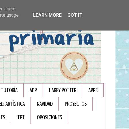
er-agent
rate usage
LEARN MORE
GOT IT
TUTORÍA
ABP
HARRY POTTER
APPS
ED. ARTÍSTICA
NAVIDAD
PROYECTOS
LES
TPT
OPOSICIONES