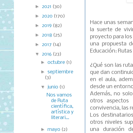
►
2021
(30)
►
2020
(170)
Hace unas seman
►
2019
(82)
la suerte de viv
►
2018
(25)
proyecto para los
una propuesta d
►
2017
(14)
Educación: Rutas c
▼
2016
(23)
►
octubre
(1)
¿Qué son las ruta
►
septiembre
que dan continui
(3)
en el aula, adem
desde un entorno
▼
junio
(1)
Además, no solo 
Nos vamos
de Ruta
otros aspectos
científica,
convivencia, las re
artística y
Los destinatario
literari...
otros niveles su
una duración d
►
mayo
(2)