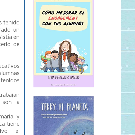
s tenido
arado un
istía en
terio de
ducativos
 alumnas
ntenidos
trabajan
 son la
maria, y
ca tiene
alvo el