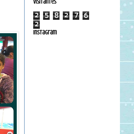
Visitantes
2
5
8
2
7
6
2
Instagram