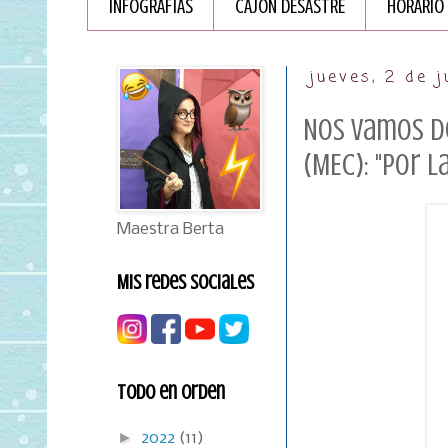
INFOGRAFÏAS
CAJÓN DESASTRE
HORARIO
jueves, 2 de 
Nos vamos de 
(MEC): "Por l
Maestra Berta
Mis redes sociales
Todo en orden
►
2022
(11)