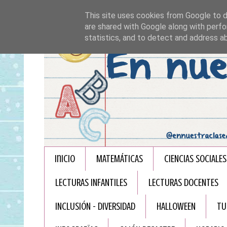
This site uses cookies from Google to de
are shared with Google along with perfo
statistics, and to detect and address a
Inicio
MATEMÁTICAS
CIENCIAS SOCIALES
LECTURAS INFANTILES
LECTURAS DOCENTES
INCLUSIÓN - DIVERSIDAD
HALLOWEEN
TU