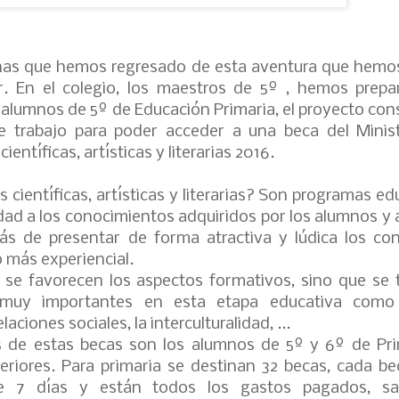
as que hemos regresado de esta aventura que hemo
ir. En el colegio, los maestros de 5º , hemos prep
 alumnos de 5º de Educación Primaria, el proyecto cons
e trabajo para poder acceder a una beca del Minis
ientíficas, artísticas y literarias 2016.
s científicas, artísticas y literarias? Son programas e
dad a los conocimientos adquiridos por los alumnos y
ás de presentar de forma atractiva y lúdica los co
 más experiencial.
se favorecen los aspectos formativos, sino que se 
 muy importantes en esta etapa educativa como
laciones sociales, la interculturalidad, ...
s de estas becas son los alumnos de 5º y 6º de Pri
periores. Para primaria se destinan 32 becas, cada be
e 7 días y están todos los gastos pagados, s