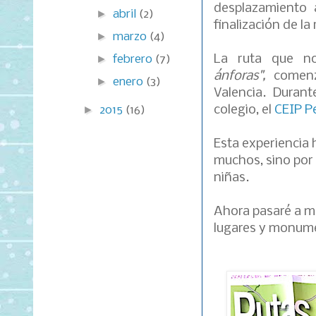
desplazamiento 
►
abril
(2)
finalización de la 
►
marzo
(4)
La ruta que no
►
febrero
(7)
ánforas",
comenz
►
enero
(3)
Valencia. Duran
colegio, el
CEIP P
►
2015
(16)
Esta experiencia h
muchos, sino por 
niñas.
Ahora pasaré a m
lugares y monume