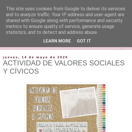
This site uses cookies from Google to deliver its services
and to analyze traffic. Your IP address and user-agent are
shared with Google along with performance and security
metrics to ensure quality of service, generate usage
statistics, and to detect and address abuse.
LEARN MORE
GOT IT
▼
jueves, 14 de mayo de 2020
ACTIVIDAD DE VALORES SOCIALES
Y CÍVICOS