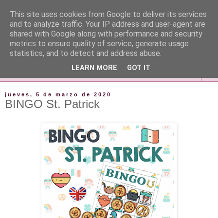
This site uses cookies from Google to deliver its services
and to analyze traffic. Your IP address and user-agent are
shared with Google along with performance and security
metrics to ensure quality of service, generate usage
statistics, and to detect and address abuse.
LEARN MORE
GOT IT
▼
jueves, 5 de marzo de 2020
BINGO St. Patrick