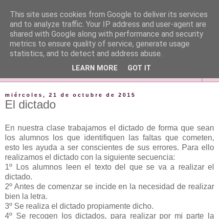
This site uses cookies from Google to deliver its services
and to analyze traffic. Your IP address and user-agent are
shared with Google along with performance and security
metrics to ensure quality of service, generate usage
statistics, and to detect and address abuse.
LEARN MORE
GOT IT
▼
miércoles, 21 de octubre de 2015
El dictado
En nuestra clase trabajamos el dictado de forma que sean
los alumnos los que identifiquen las faltas que cometen,
esto les ayuda a ser conscientes de sus errores. Para ello
realizamos el dictado con la siguiente secuencia:
1º Los alumnos leen el texto del que se va a realizar el
dictado.
2º Antes de comenzar se incide en la necesidad de realizar
bien la letra.
3º Se realiza el dictado propiamente dicho.
4º Se recogen los dictados, para realizar por mi parte la