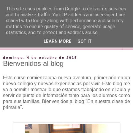
This site uses cookies from Google to deliver its services
and to analyze traffic. Your IP address and user-agent are
shared with Google along with performance and security
metrics to ensure quality of service, generate usage
statistics, and to detect and address abuse.
LEARN MORE
GOT IT
▼
domingo, 4 de octubre de 2015
Bienvenidos al blog
Este curso comienza una nueva aventura, primer año en un
nuevo colegio y nuevas experiencias por vivir. Este blog me
va a permitir mostrar lo que estamos trabajando en el aula y
servir de punto de información tanto para los alumnos como
para sus familias. Bienvenidos al blog "En nuestra clase de
primaria".