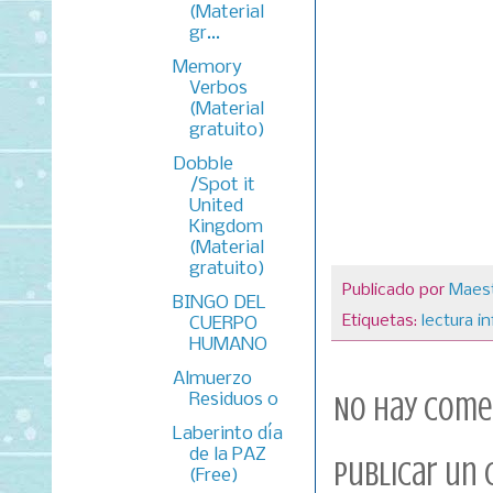
(Material
gr...
Memory
Verbos
(Material
gratuito)
Dobble
/Spot it
United
Kingdom
(Material
gratuito)
Publicado por
Maest
BINGO DEL
Etiquetas:
lectura in
CUERPO
HUMANO
Almuerzo
Residuos 0
No hay come
Laberinto día
de la PAZ
Publicar un
(Free)