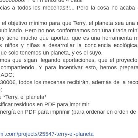
idooooooo! Y en menos de 4 días!
acias a todos los mecenas!!!... Pero la cosa no acaba a
l objetivo mínimo para que Terry, el planeta sea una r
rá publicado. Pero no nos conformamos con
una tirada mín
y tiene mucho que aportar, que es una herramienta m
s niños y niñas a desarrollar la conciencia ecológica
que solo tenemos un planeta, y es el suyo.
amos que sigan llegando aportaciones, que el proyecto
ompartiendo. Y para incentivar esto, hemos prepar
IADO:
s 3000€, todos los mecenas recibirán, además de la re
:
 *Terry, el planeta*
sificar residuos en PDF para imprimir
 energía en PDF para imprimir (para ordenar en orden de
mi.com/
projects/
25547-terry-el-planeta