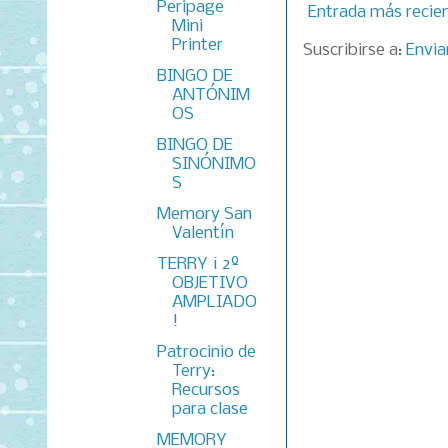
Peripage
Entrada más recie
Mini
Printer
Suscribirse a:
Envia
BINGO DE
ANTÓNIM
OS
BINGO DE
SINÓNIMO
S
Memory San
Valentín
TERRY ¡ 2º
OBJETIVO
AMPLIADO
!
Patrocinio de
Terry:
Recursos
para clase
MEMORY