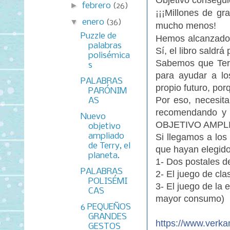
Objetivo consegu
►
febrero
(26)
¡¡¡Millones de gr
▼
enero
(36)
mucho menos!
Puzzle de
Hemos alcanzado e
palabras
Sí, el libro sald
polisémica
Sabemos que Terr
s
para ayudar a lo
PALABRAS
propio futuro, por
PARÓNIM
Por eso, necesit
AS
recomendando y c
Nuevo
OBJETIVO AMPL
objetivo
ampliado
Si llegamos a lo
de Terry, el
que hayan elegido
planeta.
1- Dos postales de
PALABRAS
2- El juego de cla
POLISÉMI
3- El juego de la
CAS
mayor consumo)
6 PEQUEÑOS
GRANDES
https://www.verka
GESTOS