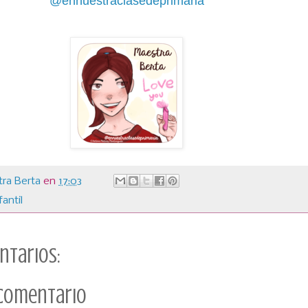
@ennuestraclasedeprimaria
ra Berta
en
17:03
fantil
ntarios:
 comentario