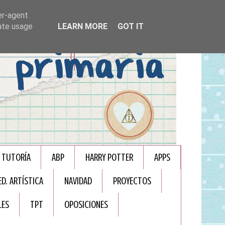
er-agent
rate usage
LEARN MORE
GOT IT
TUTORÍA
ABP
HARRY POTTER
APPS
ED. ARTÍSTICA
NAVIDAD
PROYECTOS
LES
TPT
OPOSICIONES