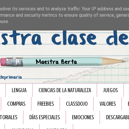
liver its services and to analyze traffic. Your IP address and us
rmance and security metrics to ensure quality of service, gene
buse.
LENGUA
CIENCIAS DE LA NATURALEZA
JUEGOS
COMPRAS
FREEBIES
CLASSDOJO
VALORES
TORIALES
DÍAS ESPECIALES
EMOCIONES
DESCARGAB