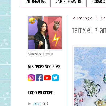
INFOGRAFÏAS
CAJÓN DESASTRE
HORARIO
domingo, 5 d
Terry, el pl
Maestra Berta
Mis redes sociales
Todo en orden
►
2022
(11)