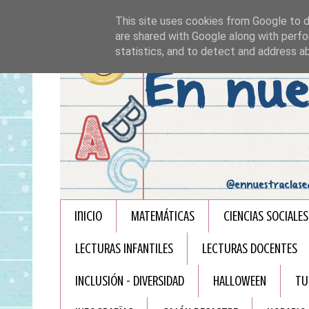
This site uses cookies from Google to de
are shared with Google along with perfo
statistics, and to detect and address a
Inicio
MATEMÁTICAS
CIENCIAS SOCIALES
LECTURAS INFANTILES
LECTURAS DOCENTES
INCLUSIÓN - DIVERSIDAD
HALLOWEEN
TU