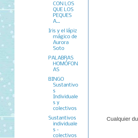
CON LOS
QUE LOS
PEQUES
A...
Iris y el lápiz
mágico de
Aurora
Soto
PALABRAS
HOMÓFON
AS
BINGO
Sustantivo
s
Individuale
s y
colectivos
Sustantivos
Cualquier du
individuale
s -
colectivos