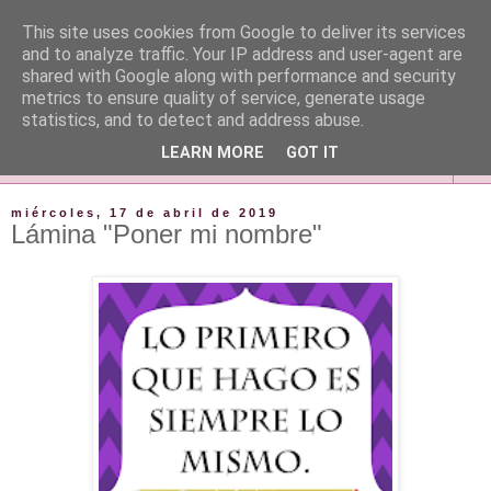
This site uses cookies from Google to deliver its services
and to analyze traffic. Your IP address and user-agent are
shared with Google along with performance and security
metrics to ensure quality of service, generate usage
statistics, and to detect and address abuse.
LEARN MORE
GOT IT
▼
miércoles, 17 de abril de 2019
Lámina "Poner mi nombre"